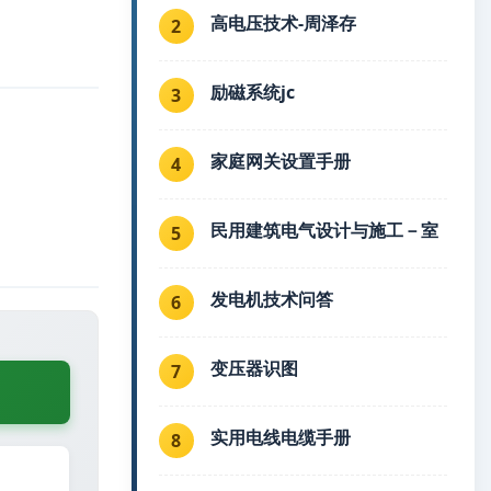
高电压技术-周泽存
2
励磁系统jc
3
家庭网关设置手册
4
民用建筑电气设计与施工－室
5
发电机技术问答
6
变压器识图
7
实用电线电缆手册
8