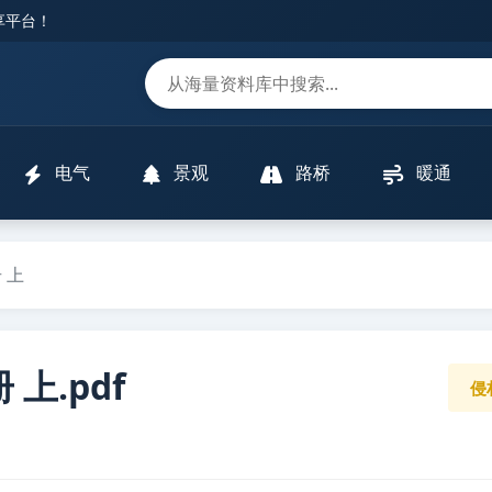
分享平台！
m
电气
景观
路桥
暖通
 上
上.pdf
侵