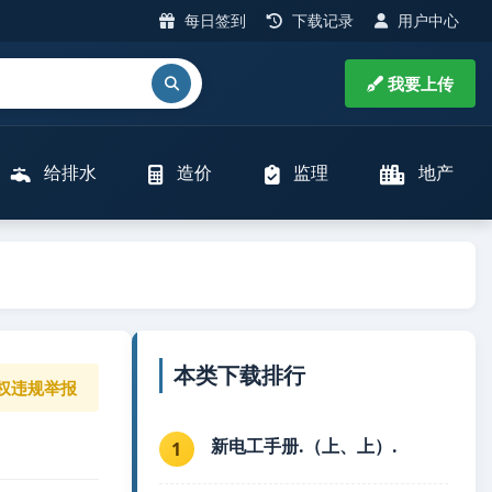
每日签到
下载记录
用户中心
我要上传
给排水
造价
监理
地产
本类下载排行
权违规举报
新电工手册.（上、上）.
1