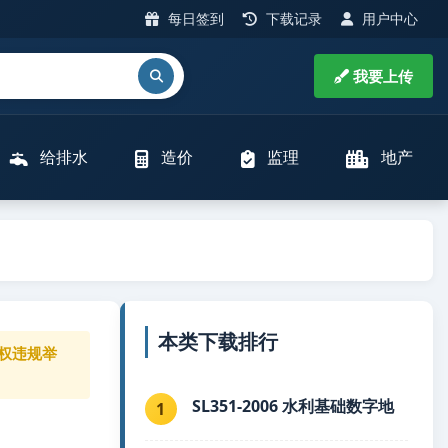
每日签到
下载记录
用户中心
我要上传
给排水
造价
监理
地产
本类下载排行
权违规举
SL351-2006 水利基础数字地
1