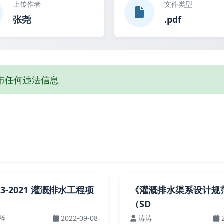
上传作者
文件类型
张尧
.pdf
布任何违法信息
533-2021 灌溉排水工程项
《灌溉排水渠系设计规
（SD
醉
2022-09-08
涛涛
2