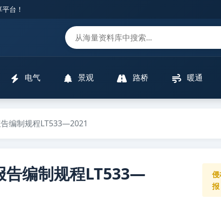
分享平台！
m
电气
景观
路桥
暖通
制规程LT533—2021
告编制规程LT533—
侵
报