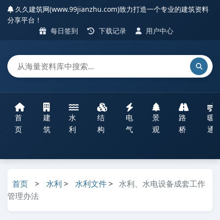
久久建筑网(www.99jianzhu.com)致力打造一个专业的建筑资料
分享平台！
每日签到
下载记录
用户中心
首
建
水
结
电
景
路
暖
页
筑
利
构
气
观
桥
通
首页
>
水利
>
水利文件
>
水利、水电设备成套工作
管理办法