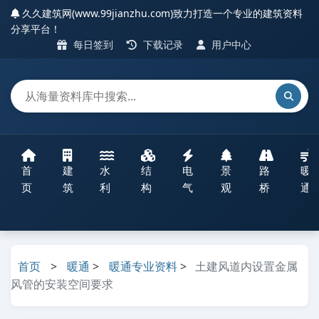
久久建筑网(www.99jianzhu.com)致力打造一个专业的建筑资料
分享平台！
每日签到
下载记录
用户中心
首
建
水
结
电
景
路
暖
页
筑
利
构
气
观
桥
通
首页
>
暖通
>
暖通专业资料
>
土建风道内设置金属
风管的安装空间要求