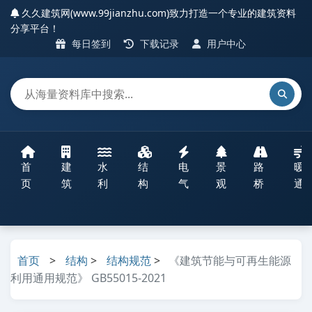
久久建筑网(www.99jianzhu.com)致力打造一个专业的建筑资料
分享平台！
每日签到
下载记录
用户中心
首
建
水
结
电
景
路
暖
页
筑
利
构
气
观
桥
通
首页
>
结构
>
结构规范
>
《建筑节能与可再生能源
利用通用规范》 GB55015-2021