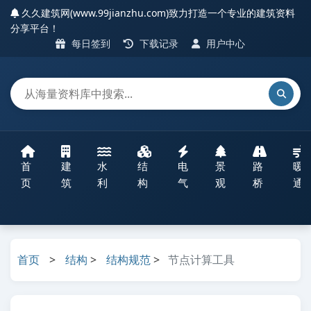
久久建筑网(www.99jianzhu.com)致力打造一个专业的建筑资料
分享平台！
每日签到
下载记录
用户中心
首
建
水
结
电
景
路
暖
页
筑
利
构
气
观
桥
通
首页
>
结构
>
结构规范
>
节点计算工具