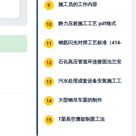
施工员的工作内容
9
静力压桩施工工艺 pdf格式
10
钢筋闪光对焊工艺标准（414-
11
石化高压管道环连接面法兰安
12
污水处理成套设备安装施工工
13
大型钢吊车梁的制作
14
T梁高空膺架制梁工法
15