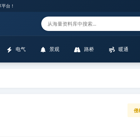
分享平台！
m
电气
景观
路桥
暖通
侵