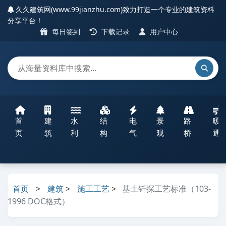
久久建筑网(www.99jianzhu.com)致力打造一个专业的建筑资料
分享平台！
每日签到
下载记录
用户中心
首
建
水
结
电
景
路
暖
页
筑
利
构
气
观
桥
通
首页
>
建筑
>
施工工艺
>
基土钎探工艺标准（103-
1996 DOC格式）