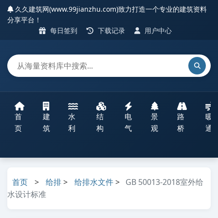
久久建筑网(www.99jianzhu.com)致力打造一个专业的建筑资料
分享平台！
每日签到
下载记录
用户中心
首
建
水
结
电
景
路
暖
页
筑
利
构
气
观
桥
通
首页
>
给排
>
给排水文件
>
GB 50013-2018室外给
水设计标准