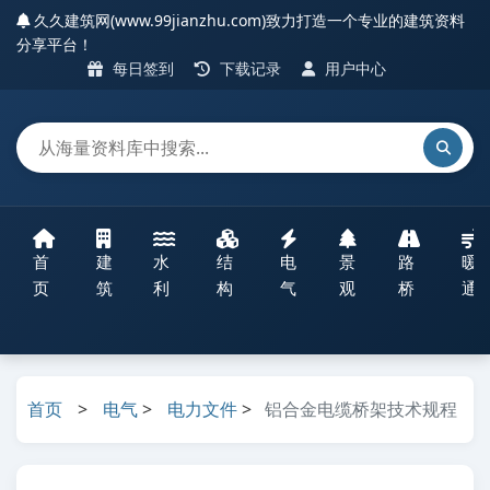
久久建筑网(www.99jianzhu.com)致力打造一个专业的建筑资料
分享平台！
每日签到
下载记录
用户中心
首
建
水
结
电
景
路
暖
页
筑
利
构
气
观
桥
通
首页
>
电气
>
电力文件
>
铝合金电缆桥架技术规程